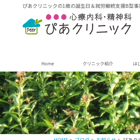
ぴあクリニックの1歳の誕生日＆就労継続支援B型事
Home
クリニック紹介
は
HOME
>
ブログ
>
お知らせ
> ぴあ