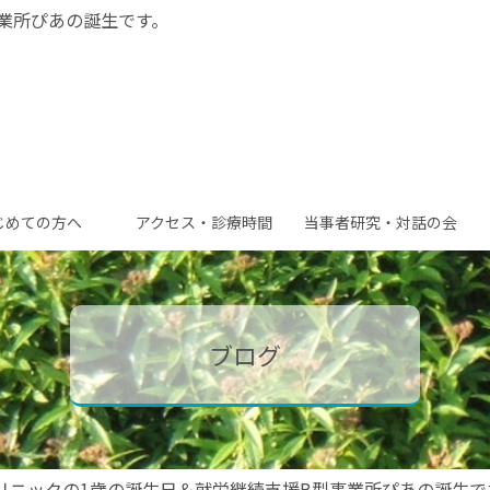
業所ぴあの誕生です。
じめての
方へ
アクセス・
診療時間
当事者研究・
対話の会
ブログ
クリニックの1歳の誕生日＆就労継続支援B型事業所ぴあの誕生で