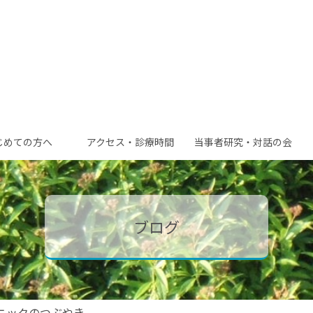
じめての
方へ
アクセス・
診療時間
当事者研究・
対話の会
ブログ
ニックのつぶやき