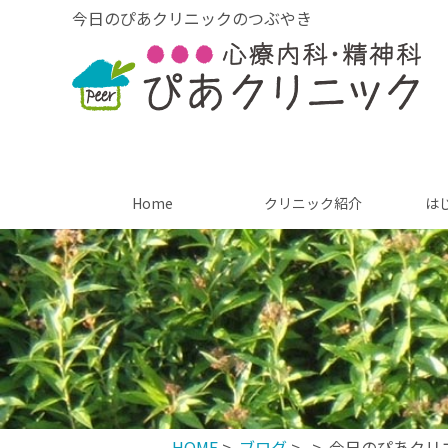
今日のぴあクリニックのつぶやき
Home
クリニック紹介
は
HOME
>
ブログ
>
> 今日のぴあクリ